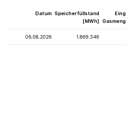
Datum
Speicherfüllstand
Eingel
[MWh]
Gasmenge 
06.08.2026
1.869.346