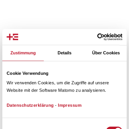
Bewegungsdaten für den
laufenden Monat
Zustimmung
Details
Über Cookies
Cookie Verwendung
Wir verwenden Cookies, um die Zugriffe auf unsere
Datum
Speicherfüllstand
Eingel
Website mit der Software Matomo zu analysieren.
[MWh]
Gasmenge 
Datenschutzerklärung
-
Impressum
31.07.2026
1.833.346
01.08.2026
1.849.426
Einwilligungsauswahl