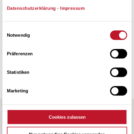
Datenschutzerklärung
-
Impressum
Einwilligungsauswahl
Notwendig
Bündelkonfiguration für feste
Präferenzen
Speicherpakete
Statistiken
Marketing
Cookies zulassen